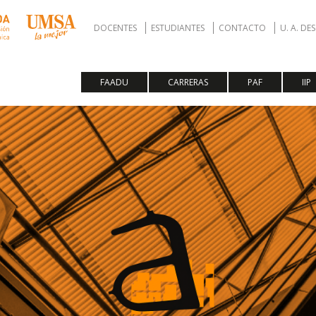
DOCENTES
ESTUDIANTES
CONTACTO
U. A. D
FAADU
CARRERAS
PAF
IIP